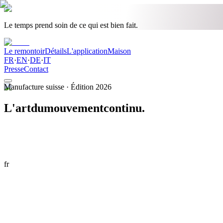
Le temps prend soin de ce qui est bien fait.
Le remontoir
Détails
L'application
Maison
FR
·
EN
·
DE
·
IT
Presse
Contact
Manufacture suisse · Édition 2026
L'art
du
mouvement
continu.
fr