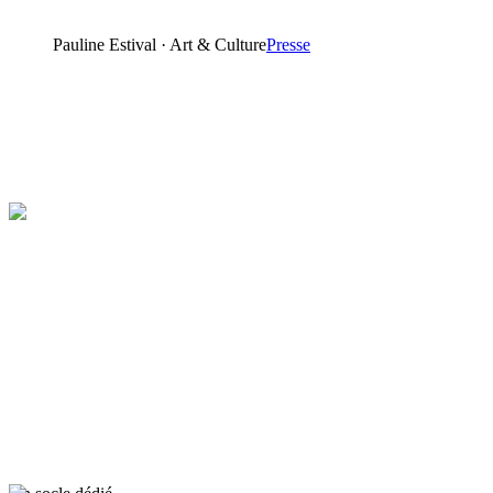
Pauline Estival · Art & Culture
Presse
Découvrir les accessoires
→
Uniq Luxury